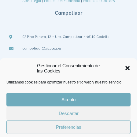
Aviso legal
|
Política de Privacidad
|
Política de Cookies
Campolivar
C/ Pino Panera, 12 • Urb. Campolivar • 46110 Godella
campolivar@xicotets.es
teléfono: 963 645 041
Gestionar el Consentimiento de
las Cookies
Utilizamos cookies para optimizar nuestro sitio web y nuestro servicio.
Acepto
Descartar
Preferencias
©2022
Xicotets
Todos los derechos reservados.