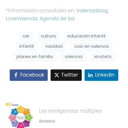
*Información consultada en:
Valenciablog
,
LoveValencia
,
Agenda de Isa
cei
cultura
educación infantil
infantil
navidad
ocio en valencia
planes en familia
valencia
xicotets
Facebook
Twitter
LinkedIn
Las inteligencias múltiples
Anterior