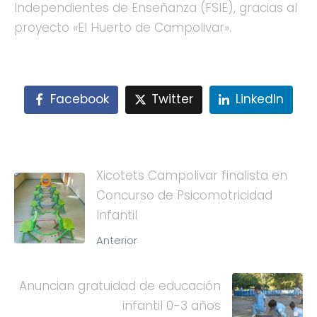
Independientes de Enseñanza (FSIE), gracias al
proyecto «El Huerto de Campolivar».
Facebook
Twitter
LinkedIn
Xicotets Campolivar finalista en
Concurso de Psicomotricidad
Infantil
Anterior
Anuncian gratuidad de educación
infantil 0-3 años