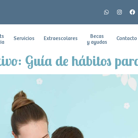
ts
Becas
Servicios
Extraescolares
Contacto
ia
y ayudas
ivo: Guía de hábitos para