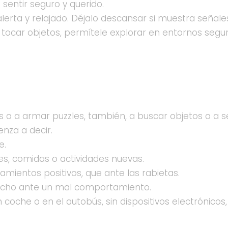
 sentir seguro y querido.
erta y relajado. Déjalo descansar si muestra señale
car objetos, permítele explorar en entornos seguro
ras o a armar puzzles, también, a buscar objetos o a 
nza a decir.
e.
es, comidas o actividades nuevas.
ientos positivos, que ante las rabietas.
hecho ante un mal comportamiento.
 coche o en el autobús, sin dispositivos electrónicos