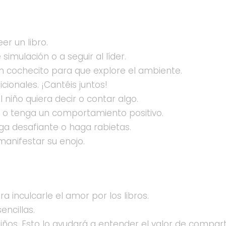
er un libro.
simulación o a seguir al líder.
un cochecito para que explore el ambiente.
cionales. ¡Cantéis juntos!
 niño quiera decir o contar algo.
s o tenga un comportamiento positivo.
ga desafiante o haga rabietas.
anifestar su enojo.
ara inculcarle el amor por los libros.
ncillas.
ños. Esto lo ayudará a entender el valor de comparti