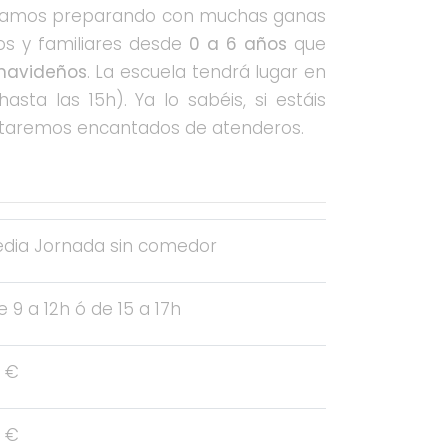
, estamos preparando con muchas ganas
os y familiares desde
0 a 6 años
que
s navideños
. La escuela tendrá lugar en
sta las 15h). Ya lo sabéis, si estáis
estaremos encantados de atenderos.
dia Jornada sin comedor
 9 a 12h ó de 15 a 17h
 €
 €