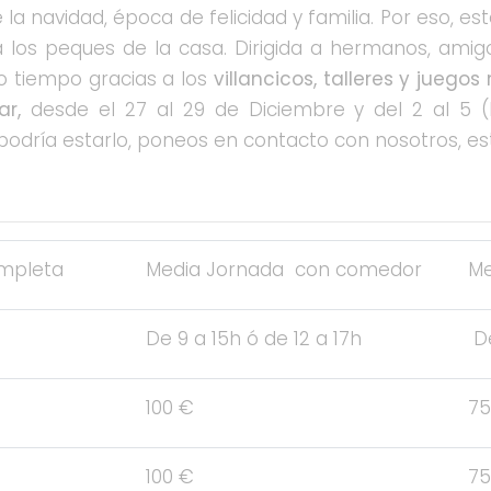
 la navidad, época de felicidad y familia. Por eso
 los peques de la casa. Dirigida a hermanos, amig
o tiempo gracias a los
villancicos, talleres y juego
ar,
desde el 27 al 29 de Diciembre y del 2 al 5 (ha
 podría estarlo, poneos en contacto con nosotros, 
mpleta
Media Jornada con comedor
Me
De 9 a 15h ó de 12 a 17h
De
100 €
75
100 €
75