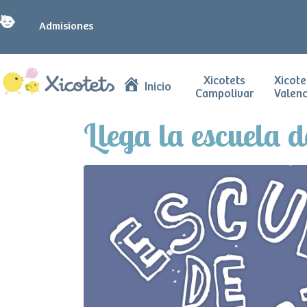
Admisiones
Xicotets
Xicote
Inicio
Campolivar
Valenc
Llega la escuela 