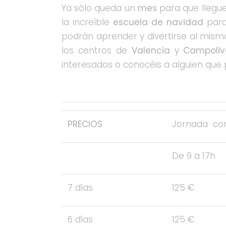
Ya sólo queda un
mes
para que llegue
la increíble
escuela de navidad
para
podrán aprender y divertirse al mism
los centros de
Valencia
y
Campoliv
interesados o conocéis a alguien que
PRECIOS
Jornada co
De 9 a 17h
7 días
125 €
6 días
125 €