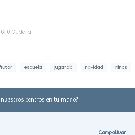
46110 Godella
frutar
escuela
jugando
navidad
niños
e nuestros centros en tu mano?
Campolivar