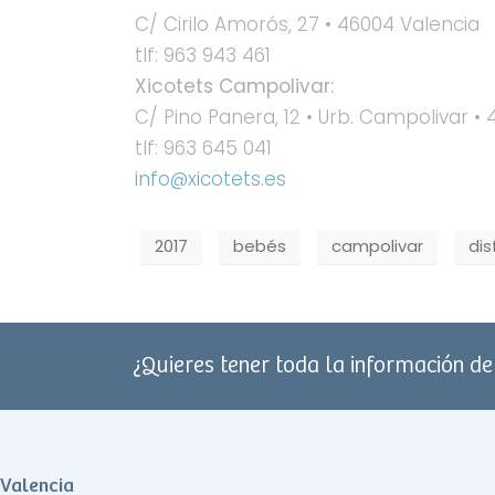
C/ Cirilo Amorós, 27 • 46004 Valencia
tlf: 963 943 461
Xicotets Campolivar:
C/ Pino Panera, 12 • Urb. Campolivar • 
tlf: 963 645 041
info@xicotets.es
2017
bebés
campolivar
dis
¿Quieres tener toda la información d
Valencia