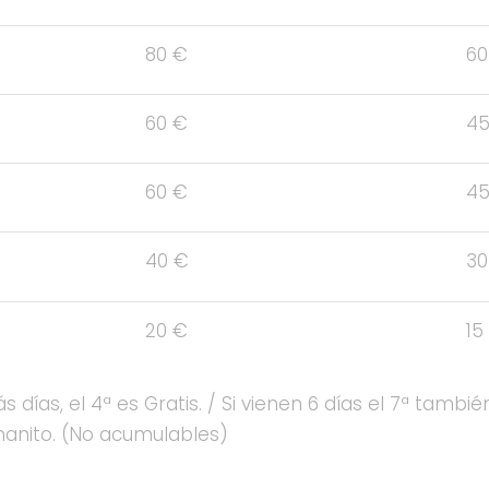
80 €
60
60 €
45
60 €
45
40 €
30
20 €
15
s días, el 4ª es Gratis. / Si vienen 6 días el 7ª también
anito. (No acumulables)