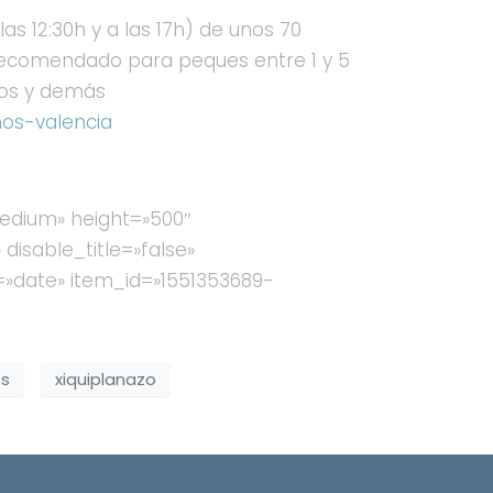
as 12:30h y a las 17h) de unos 70
 recomendado para peques entre 1 y 5
ios y demás
os-valencia
medium» height=»500″
isable_title=»false»
y=»date» item_id=»1551353689-
ts
xiquiplanazo