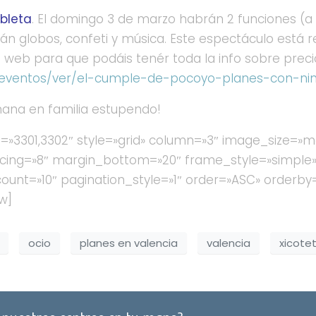
bleta
. El domingo 3 de marzo habrán 2 funciones (a l
rán globos, confeti y música. Este espectáculo está
u web para que podáis tenér toda la info sobre prec
/eventos/ver/el-cumple-de-pocoyo-planes-con-nin
mana en familia estupendo!
=»3301,3302″ style=»grid» column=»3″ image_size=»
ing=»8″ margin_bottom=»20″ frame_style=»simple» d
 count=»10″ pagination_style=»1″ order=»ASC» orderb
w]
ocio
planes en valencia
valencia
xicote