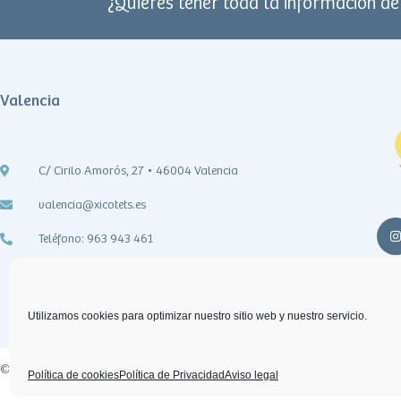
¿Quieres tener toda la información d
Valencia
C/ Cirilo Amorós, 27 • 46004 Valencia
valencia@xicotets.es
Teléfono: 963 943 461
Aviso l
Utilizamos cookies para optimizar nuestro sitio web y nuestro servicio.
©2022
Xicotets
Todos los derechos reservados.
Política de cookies
Política de Privacidad
Aviso legal