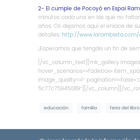
2- El cumple de Pocoyó en Espai Ram
minutos cada una en las que no falta
años. Os dejamos aquí el enlace de s
detalles:
http://www.larambleta.com
¡Esperamos que tengáis un fin de se
[/vc_column_text][mk_gallery images
hover_scenarios=»fadebox» item_spac
image_quality=»1″ pagination=»false»
5c77c75945089″][/vc_column][/vc_ro
educación
familia
feria del libro