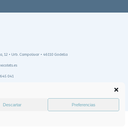
ra, 12 • Urb. Campolivar • 46110 Godella
icotets.es
3 645 041
Descartar
Preferencias
Sitio web diseñado por
Educa Digital