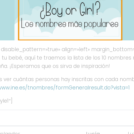
disable_pattern=»true» align=»left» margin_bottom=
tu bebé, aquí te traemos la lista de los 10 nombres 
ña. ¡Esperamos que os sirva de inspiración!
éis ver cuántas personas hay inscritas con cada no
www.ine.es/tnombres/formGeneralresult.do?vista=1
le1″]
Significado
NIÑA
splandor
Lucía
Lu