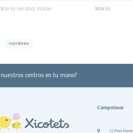
dice la verdad, noble
María
nombres
e nuestros centros en tu mano?
Campolivar
C/ Pino Pane