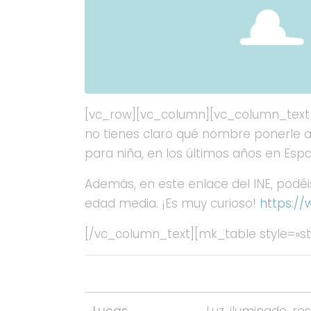
[vc_row][vc_column][vc_column_text 
no tienes claro qué nombre ponerle a 
para niña, en los últimos años en Espa
Además, en este enlace del INE, pod
edad media. ¡Es muy curioso!
https://
[/vc_column_text][mk_table style=»sty
NIÑO
Lucas
Luz, iluminado, re